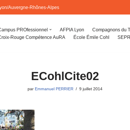
Lyon/Auvergne-Rhônes-Alpes
Campus PROfessionnel
AFPIA Lyon
Compagnons du T
Croix-Rouge Compétence AuRA
École Émile Cohl
SEPR,
ECohlCite02
par
Emmanuel PERRIER
9 juillet 2014